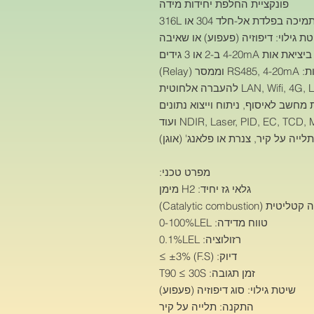
פונקציית החלפת יחידות מידה
ה בפלדת אל-חלד 304 או 316L
ת גילוי: דיפוזיה (פעפוע) או שאיבה
ות 4-20mA ב-2 או 3 גידים
(Relay)
חשב לאיסוף, ניתוח וייצוא נתונים
ייה על קיר, צנרת או פלאנג' (אוגן)
מפרט טכני:
גלאי גז יחיד: H2 מימן
Catalytic combusti)
טווח מדידה: 0-100%LEL
רזולוציה: 0.1%LEL
דיוק: (F.S) ±3% ≥
זמן תגובה: T90 ≤ 30S
שיטת גילוי: סוג דיפוזיה (פעפוע)
התקנה: תלייה על קיר