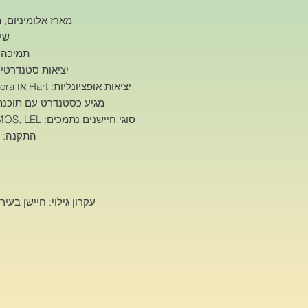
מארז אלומיניום, תמיכ
שיט
תמיכה ביציאת א
יציאות סטנדרטיות: RS485, 4-20mA וממסר 
יציאות אופציונליות: Hart או LAN, Wifi, 4G, Lora להעברה אלחוטית
מגיע כסטנדרט עם תוכנת מ
סוגי חיישנים נתמכים: NDIR, Laser, PID, EC, TCD, MOS, LEL ועוד
התקנה: תל
עקרון גילוי: חיישן בעירה קטליטית (on