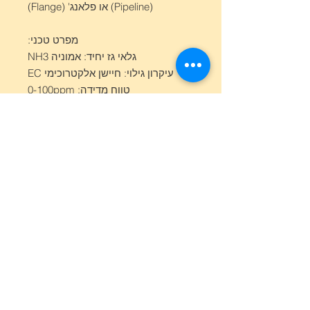
(Pipeline) או פלאנג' (Flange)
מפרט טכני:
גלאי גז יחיד: אמוניה NH3
עיקרון גילוי: חיישן אלקטרוכימי EC
טווח מדידה: 0-100ppm
רזולוציה: 0.01ppm
דיוק: (F.S) ±3%≥
זמן תגובה: T90≤30S
שיטת גילוי: סוג דיפוזיה (פעפעוע)
התקנה: תלייה על קיר
סוג יציאה: RS485, 4-20mA וממסר
(2x Relay)
ספק כוח: 24VDC, +-5%
רמת הגנה: IP67
גודל מוצר: 240×160×90 מ"מ
משקל: 1.6 ק"ג, מארז אלומיניום
דרגת מיגון: Ex d II C T6 Gb
ממשק חשמלי: 3/4NPT