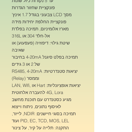
עד 5 נקודות כיול שונות
פונקציית שחזור הגדרות
מסך LCD צבעוני בגודל 1.7 אינץ'
פונקציית החלפת יחידות מידה
מארז אלומיניום, תמיכה בפלדת
אל-חלד 304 או 316L
שיטת גילוי: דיפוזיה (פעפעוע) או
שאיבה
תמיכה בפלט סיגנל 4-20mA בחיבור
של 2 או 3 גידים
יציאות סטנדרטיות: RS485, 4-20mA
וממסר (Relay)
יציאות אופציונליות: Hart או LAN, Wifi,
4G, Lora להעברה אלחוטית
מגיע כסטנדרט עם תוכנת מחשב
לאיסוף נתונים, ניתוח וייצוא
תמיכה בסוגי חיישנים: NDIR, לייזר,
PID, EC, TCD, MOS, LEL ועוד
התקנה: תלייה על קיר, על צינור