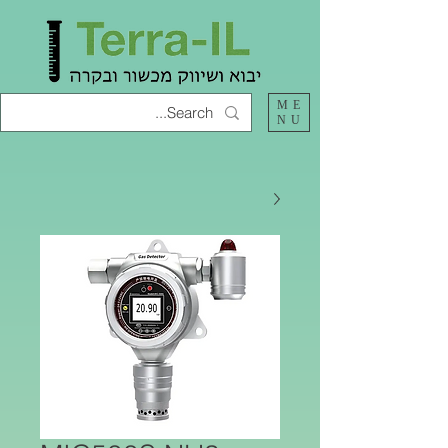
ME
NU