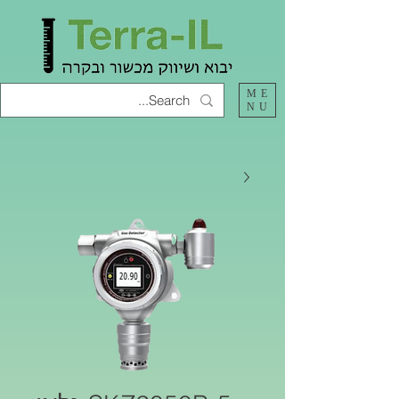
ME
NU