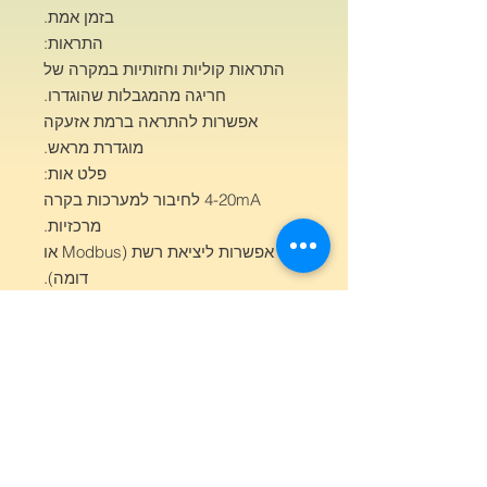
בזמן אמת.
התראות:
התראות קוליות וחזותיות במקרה של
חריגה מהמגבלות שהוגדרו.
אפשרות להתראה ברמת אזעקה
מוגדרת מראש.
פלט אות:
4-20mA לחיבור למערכות בקרה
מרכזיות.
אפשרות ליציאת רשת (Modbus או
דומה).
חומרים: מבנה עמיד מפלסטיק או
מתכת עמידה בפני קורוזיה.
מידות:
גובה: 240 מ"מ.
רוחב: 160 מ"מ.
עומק: 90 מ"מ.
משקל: