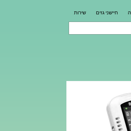
ה
חיישני גזים
שירות