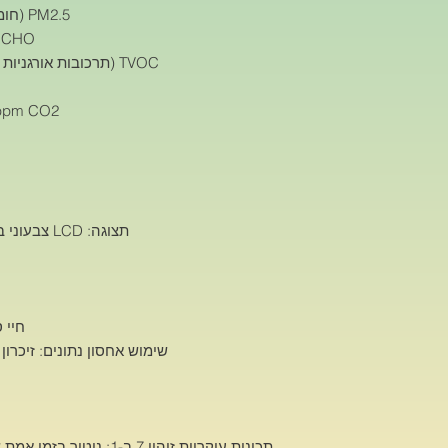
PM2.5 (חומר חלקיקי): 0 עד 999 מיקרוגרם/מ"ק
HCHO (פורמלדהיד): 0 עד 1.999
TVOC (תרכובות אורגניות נדיפות כוללות): 0 עד 9.999 מ"ג/מ"ק
ppm CO2 (פחמן דו-חמצני): 0 עד 5000
תצוגה: LCD צבעוני בגודל 3.2 אינץ' (רזולוציה 320 x 240)
חיי סוללה:
שימוש אחסון נתונים: זיכרון פנ
תכונות עיקריות זיהוי 7 ב-1
: ניטור בזמן אמת 