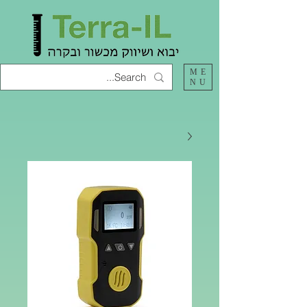
ME
NU