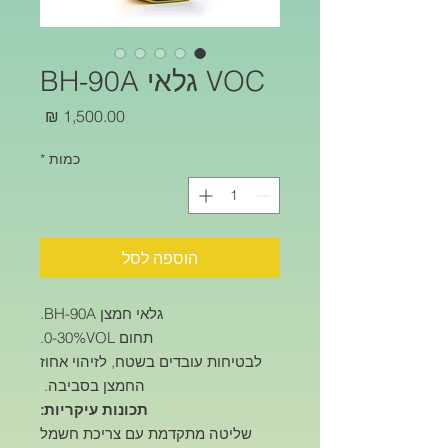
VOC גלאי BH-90A
מחיר
כמות
*
הוספה לסל
גלאי חמצן BH-90A.
תחום 0-30%VOL.
לבטיחות עובדים בשטח, לזיהוי אחוז
החמצן בסביבה.
תכונות עיקריות:
שליטה מתקדמת עם צריכת חשמל