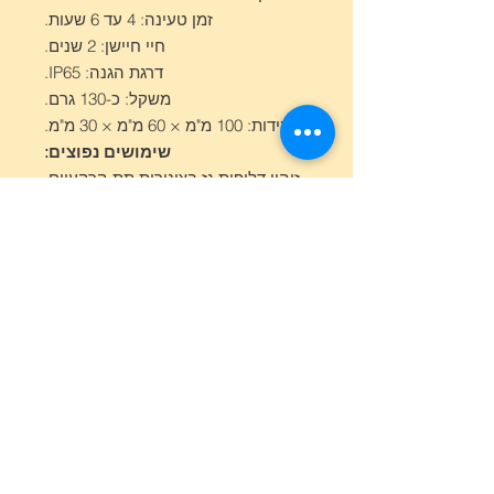
זמן טעינה: 4 עד 6 שעות.
חיי חיישן: 2 שנים.
דרגת הגנה: IP65.
משקל: כ-130 גרם.
מידות: 100 מ"מ × 60 מ"מ × 30 מ"מ.
שימושים נפוצים:
זיהוי דליפות גז בצינורות תת-קרקעיים.
ניטור גזים במכרות.
הבטחת בטיחות העובדים ומניעת נזק
לציוד.
הערות:
הגלאי מצויד בחיישנים איכותיים
המאפשרים זיהוי באמצעות דיפוזיה
טבעית, עם רגישות ושחזוריות גבוהות.
המעטפת עשויה מחומרים חזקים
ועמידים, כולל גומי נגד החלקה,
המעניקים לגלאי עמידות בפני מים
ואבק.