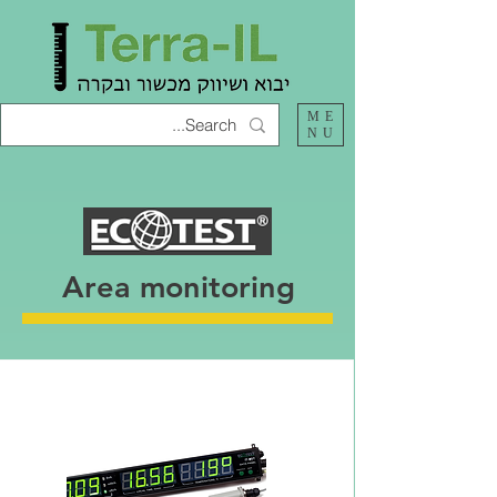
ME
NU
Area monitoring