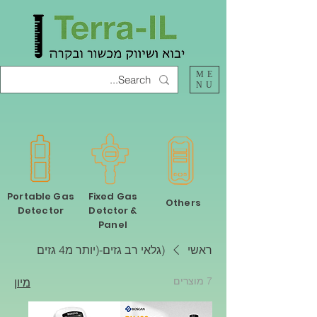
ME
NU
Portable Gas
Fixed Gas
Others
Detector
Detctor &
Panel
ראשי
(גלאי רב גזים-(יותר מ4 גזים
7 מוצרים
מיון