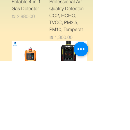
Potable 4-in-1
Professional Air
Gas Detector
Quality Detector:
CO2, HCHO,
מחיר
TVOC, PM2.5,
PM10, Temperat
מחיר
MS600 Portable 6
K600M ,6 in 1
in 1 Monitor
Gas detector
מחיר
מחיר